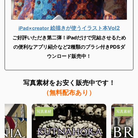
絵描きが使うイラスト本Vol2
iPad×creator
ご好評いただき第二弾！iPadだけで完結させるため
の便利なアプリ紹介など2
種類のブラシ付きPDSダ
ウンロード販売中！
写真素材を
お安く販売中です！
（無料配布あり）
写真素材
写真素材