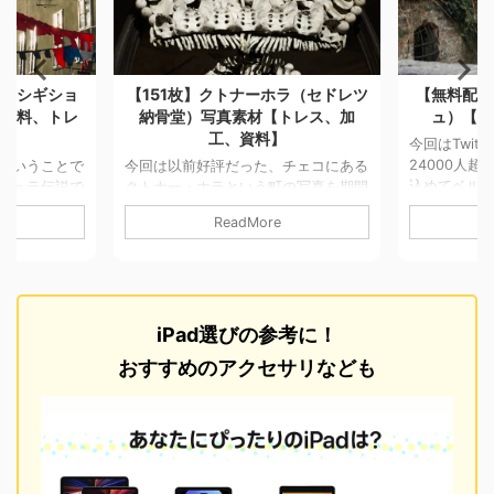
ラ（セドレツ
【無料配布】ベルギー（ブルージ
【275枚
トレス、加
ュ）【資料、トレス、加工】
【資料
】
今回はTwitterのフォロワーさんが
今回はボス
24000人超えたので日頃の感謝の念を
材の販売です
チェコにある
込めてベルギーのブルージュの写真素
ナとは ボス
の写真を期間
材を155枚を無料配布します。
慣れないか
売します。 ク
ReadMore
Brugge/ブルージュ 中世の姿を今に残
東ヨーロッ
首都プラハか
す街がまるごと世界遺産～ブルッヘ
1992年から
ほどの位置に
（ブルージュ）北のヴェニスとも呼ば
に家の壁に
の町はセドレ
れるブルッヘは、ベルギーの海岸から
の爪痕が見れ
有数の人骨で
10キロほど内陸にあり、思議な過去
パの中でも
です。 また
iPad選びの参考に！
を ...ベルギー北部に位置する街で町
ず中世から
に美しい建築
全体が中世の町並みを色濃く残してい
スラム教と
しては見所が
おすすめのアクセサリなども
ます。 詳細&利用について 無料 撮影
街に教会と
町でした。
カメラ：iPhone6+ 写真サイズ：
自然が濃く
た写真になります
3264×2448pix ...
ている場所
像度が低いの
た。 詳細&利
利用に ...