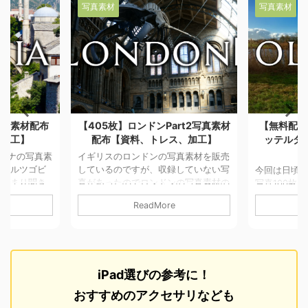
写真素材
写真素材
Part2写真素材
【無料配布】アムステルダム＆ロ
【360
レス、加工】
ッテルダム【資料、トレス、加
真素材
工】
の写真素材を販売
先日2週
収録していない写
の販売で
今回は日頃の感謝を込めてオランダの
ドンの写真素材の
ハンに使
写真100枚を無料配布します。 古い町
こちら 詳細&利用
人気の九
並みが残り町中に水路が張り巡らされ
ore
ReadMore
0円 枚数：405枚
ィーだら
た町、アムステルダム 近代的な建物
 デジタル一眼
です。 
が立ち並ぶ都市と風車で有名な町、ロ
00×3000pix
りレンズ
ッテルダムの2都市です。 詳細&利用
画素 写真を見て参
詳細&利用
について 無料 撮影カメラ：iPhone6+
トレース、加工を
数：360
写真サイズ：3264×2448pix 総画素
iPad選びの参考に！
お使い下さい。
タル一眼 
数:800万画素 写真を見て参考にした
わずご利用頂けま
24-105m
り、模写やトレース、加工をして素材
おすすめのアクセサリなども
りません。 ＊
写真サイズ：
などとしてお使い下さい。 商業誌・