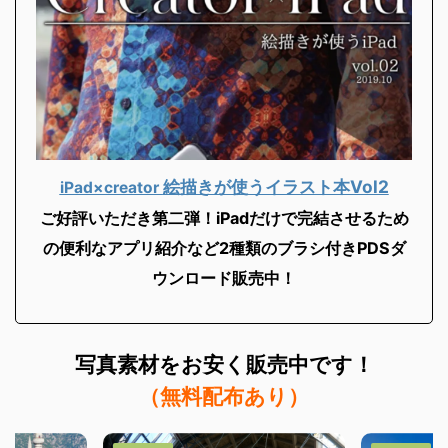
絵描きが使うイラスト本Vol2
iPad×creator
ご好評いただき第二弾！iPadだけで完結させるため
の便利なアプリ紹介など2
種類のブラシ付きPDSダ
ウンロード販売中！
写真素材を
お安く販売中です！
（無料配布あり）