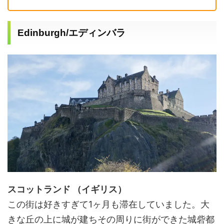
Edinburgh/エディンバラ
スコットランド （イギリス）
この街は好きすぎて
1
ヶ月も滞在していました。大
きな丘の上に城が建ちその周りに街ができた城砦都