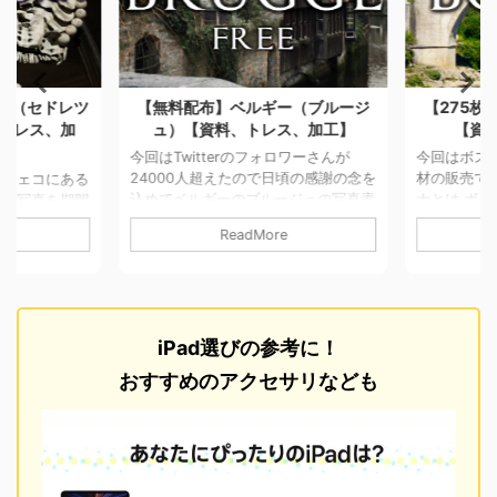
ラ（セドレツ
【無料配布】ベルギー（ブルージ
【275枚
トレス、加
ュ）【資料、トレス、加工】
【資料
】
今回はTwitterのフォロワーさんが
今回はボス
24000人超えたので日頃の感謝の念を
材の販売です
チェコにある
込めてベルギーのブルージュの写真素
ナとは ボス
の写真を期間
材を155枚を無料配布します。
慣れないか
売します。 ク
ReadMore
Brugge/ブルージュ 中世の姿を今に残
東ヨーロッ
首都プラハか
す街がまるごと世界遺産～ブルッヘ
1992年から
ほどの位置に
（ブルージュ）北のヴェニスとも呼ば
に家の壁に
の町はセドレ
れるブルッヘは、ベルギーの海岸から
の爪痕が見れ
有数の人骨で
10キロほど内陸にあり、思議な過去
パの中でも
です。 また
iPad選びの参考に！
を ...ベルギー北部に位置する街で町
ず中世から
に美しい建築
全体が中世の町並みを色濃く残してい
スラム教と
しては見所が
おすすめのアクセサリなども
ます。 詳細&利用について 無料 撮影
街に教会と
町でした。
カメラ：iPhone6+ 写真サイズ：
自然が濃く
た写真になります
3264×2448pix ...
ている場所
像度が低いの
た。 詳細&利
利用に ...