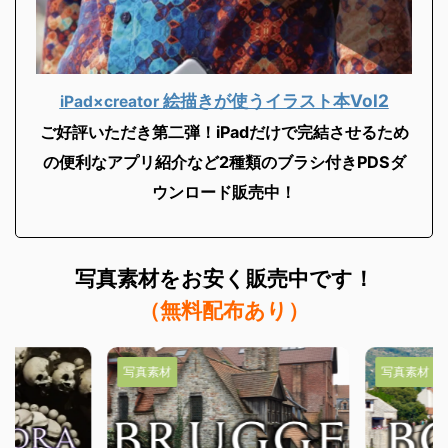
絵描きが使うイラスト本Vol2
iPad×creator
ご好評いただき第二弾！iPadだけで完結させるため
の便利なアプリ紹介など2
種類のブラシ付きPDSダ
ウンロード販売中！
写真素材を
お安く販売中です！
（無料配布あり）
写真素材
写真素材