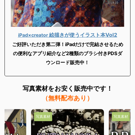
絵描きが使うイラスト本Vol2
iPad×creator
ご好評いただき第二弾！iPadだけで完結させるため
の便利なアプリ紹介など2
種類のブラシ付きPDSダ
ウンロード販売中！
写真素材を
お安く販売中です！
（無料配布あり）
写真素材
写真素材