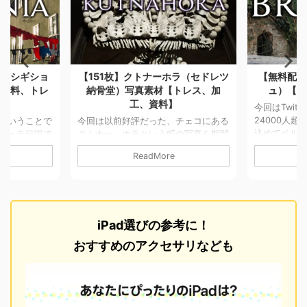
【151枚】クトナーホラ（セドレツ
【無料配布】ベルギー
納骨堂）写真素材【トレス、加
ュ）【資料、トレス
工、資料】
今回はTwitterのフォロ
24000人超えたので日頃
今回は以前好評だった、チェコにある
込めてベルギーのブルー
クトナー・ホラという町の写真を期間
材を155枚を無料配布し
中に写真素材151枚を販売します。 ク
ReadMore
ReadMore
Brugge/ブルージュ 中
トナー・ホラはチェコの首都プラハか
す街がまるごと世界遺産
ら電車とバスで2時間半ほどの位置に
（ブルージュ）北のヴェ
ある小さな町です。 この町はセドレ
れるブルッヘは、ベルギ
ツ納骨堂という世界でも有数の人骨で
10キロほど内陸にあり、
装飾された納骨堂が有名です。 また
iPad選びの参考に！
を ...ベルギー北部に位
バルバラ教会という非常に美しい建築
全体が中世の町並みを色
の教会など、田舎の町にしては見所が
おすすめのアクセサリなども
ます。 詳細&利用について
詰まった見応えのある町でした。
カメラ：iPhone6+ 写真
iPhone6 Plusで撮った写真になります
3264×2448pix ...
ので他のものと比べて解像度が低いの
でご注意ください。 詳細&利用に ...