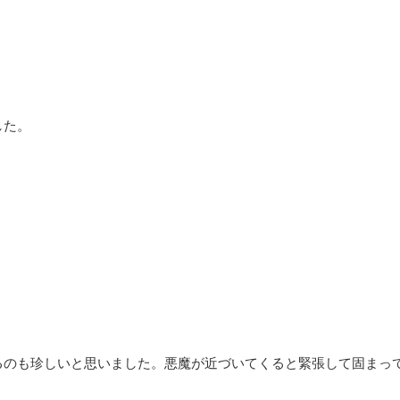
ラド城＆シギショアラ（ルー
【151枚】クトナーホラ（セドレツ
【資料、トレス、加工】
写真素材【トレス、加工、資
も近いということで日頃の感謝を
今回は以前好評だった、チェコにあるクト
伝説で有名なルーマニアのブラド
ラという町の写真を期間中に写真素材151
アラの写真素材を143枚を無料配
します。 クトナー・ホラはチェコの首都
した。
ReadMore
ReadMore
Castelul Bran ドラキュラのモ
電車とバスで2時間半ほどの位置にある小
ラド三世が住んでいたお城。ブラ
す。 この町はセドレツ納骨堂という世界
と呼ばれ、ルーマニアに攻めてき
人骨で装飾された納骨堂が有名です。 ま
兵の闘気を削ぐために敵兵士を串
教会という非常に美しい建築の教会など、
とか…オスマン兵から何度も国民
にしては見所が詰まった見応えのある町
内では英雄視されていたりもする
iPhone6 Plusで撮った写真になりますの
アラ/Sighişoara トランシルバ
と比べて解像度が低いのでご注意ください。
..
利用に ...
るのも珍しいと思いました。悪魔が近づいてくると緊張して固まっ