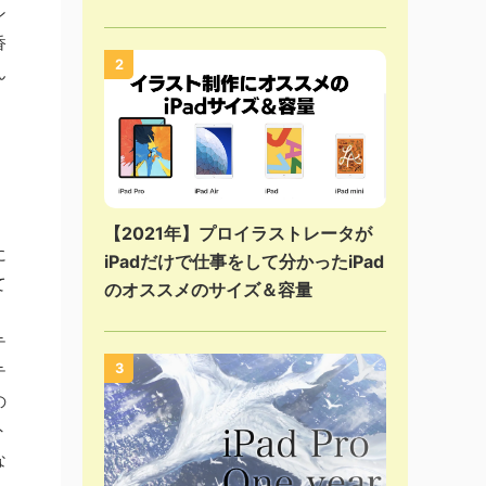
ン
香
2
ん
【2021年】プロイラストレータが
に
iPadだけで仕事をして分かったiPad
て
のオススメのサイズ＆容量
、
テ
3
テ
の
外
な