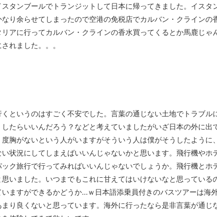
イスタンブールでトランジットして日本に帰ってきました。イスタ
かなり余らせてしまったので空港の免税店でカルバン・クラインの
タリアに行ってカルバン・クラインの香水買ってくるとか馬鹿じゃ
にされました。。。
行くというのはすごく不安でした。言葉の通じない土地でトラブル
うしたらいいんだろう？などと考えていましたがいざ日本の外に出
く度胸がないという人がいますがそういう人は僕がそうしたように
ない状況にしてしまえばいいんじゃないかと思います。飛行機やホ
パック旅行で行ってみればいいんじゃないでしょうか。飛行機とホ
と思いました。いつまでもこれに甘えてはいけないなと思っている
ていますができるかどうか…ｗ日本語添乗員付きのバスツアーは海
あまり良くないと思っています。海外に行ったなら是非言葉が通じ