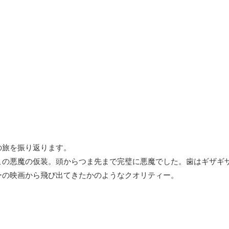
写真素材
の旅を振り返ります。
この悪魔の仮装。頭からつま先まで完璧に悪魔でした。歯はギザギ
ーの映画から飛び出てきたかのようなクオリティー。