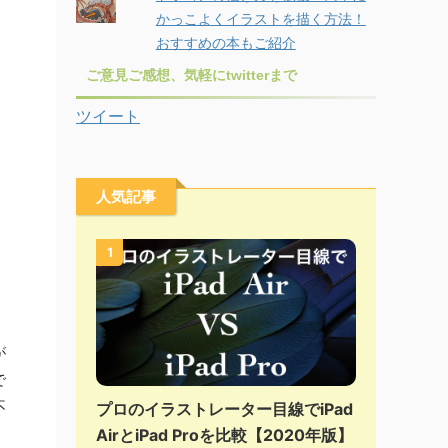
かっこよくイラストを描く方法！
おすすめの本もご紹介
ご意見ご感想、気軽にtwitterまで
ツイート
人気記事
1
が
で
不
プロのイラストレーター目線でiPad
AirとiPad Proを比較【2020年版】