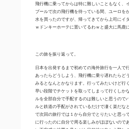
飛行機に乗ってからは特に難しいこともなく、
ブールで次の飛行機を待っている間、ユーロを
水を買ったのですが、帰ってきてから上司にイ
ｗドンキーホーテに置いてるわｗと盛大に馬鹿
この旅を振り返って。
日本を出発するまで初めての海外旅行を一人で
あったらどうしよう、飛行機に乗り遅れたらど
みるとなんとかなります。行ってみたいけど行
早い段階でチケットを取ってしまって行くしか
ルを全部自分で手配するのは難しいと思うので
ルと鉄道の手配がされているだけで凄く楽だな
で次回の旅行では１から自分でとりたいと思っ
に行ったのに自分で周る楽しみがほぼないので