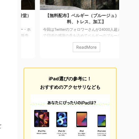
納骨堂）
【無料配布】ベルギー（ブルージュ）【資
【27
料】
料、トレス、加工】
ナー・ホ
今回はTwitterのフォロワーさんが24000人超えたの
今回は
枚を販売
で日頃の感謝の念を込めてベルギーのブルージュの
す。 ボ
プラハから
写真素材を155枚を無料配布します。 Brugge/ブル
あまり
ReadMore
さな町で
ージュ 中世の姿を今に残す街がまるごと世界遺産～
ヨーロッ
でも有数の
ブルッヘ（ブルージュ）北のヴェニスとも呼ばれる
に内戦
たバルバラ
ブルッヘは、ベルギーの海岸から10キロほど内陸に
戦争の
田舎の町
あり、思議な過去を ...ベルギー北部に位置する街で
そこま
でした。
町全体が中世の町並みを色濃く残しています。 詳細
ていた
iPad選びの参考に！
で他のもの
&利用について 無料 撮影カメラ：iPhone6+ 写真サ
街に教
 詳細&
イズ：3264×2448pix ...
伏の激
おすすめのアクセサリなども
白い国で
て