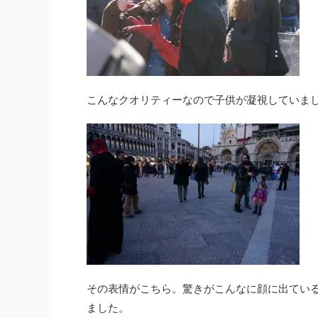
【無料配布】中世の城砦ロンドンタワー【ト
【無料配布】ブ
レス、加工、資料】
マニア）
去年配布したものの再配布です。Twitterをフォロー
メリークリスマス
して頂いている方へ日頃の感謝としてささやかなが
込めてドラキュラ
ら無料配布することいたしました。今回も二次布以
城と古都シギショ
こんなクオリティーなので子供が凝視していま
ReadMore
外であればトレス、加工、資料などに自由に使って
布します。 ブラド城/
いただいて問題ありません。常々RTやいいねしてく
チーフになったブ
ださっている方に何かお返しをしたいと思っている
ド三世は串刺し公
のですがその一環として放出します。 ロンドンタワ
オスマントルコの
ーとは？ ロンドンの東にある城砦です。 この城砦
刺しにして並べた
はロンドンの歴史を語る上では外せないとても重要
守ったことから国
な城です。 入場料約4000円を払い高いけどしかた
そうです。 シギショ
ない！と思って入ったこの城は中世 ...
ニア地方にある街 .
その表情がこちら。驚きがこんなに顔に出てい
ました。