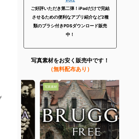
ご好評いただき第二弾！iPadだけで完結
させるための便利なアプリ紹介など2
種
類のブラシ付きPDSダウンロード販売
中！
写真素材を
お安く販売中です！
（無料配布あり）
写真素材
写真素材
ザ