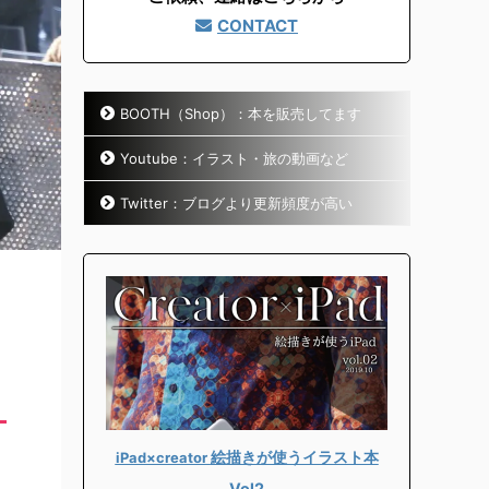
CONTACT
BOOTH（Shop）：本を販売してます
Youtube：イラスト・旅の動画など
Twitter：ブログより更新頻度が高い
絵描きが使うイラスト本
iPad×creator
Vol2