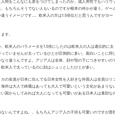
じ人間をこんなにも差をつけてしまったのか。成人男性でもハリウ
た。もちろんそうでない人もいるのですが根本の何かが違う。ゲー
違うイメージです…。欧米人の方は1.5倍位だと思うんですがヨー
ります。
。欧米人のパラメータを1.5倍にしたのは欧米人の人は遺伝的に太
行っていませんが太っているひとが圧倒的に多い。面白いことに同
かなり違うんですよ。アジア人は全体、顔や顎の下につきやすいの
。欧米人で太っているのに顔はシュッとしたひとが多い。
リカの友達が日本に住んでる日本女性を人好きな外国人は全員ロリ
、海外は大人で綺麗はあっても大人で可愛いという文化があまりな
ない国からしてみれば大人になっても可愛いがある日本人は童顔な
係ないんですよね。。もちろんアジア人の子供も可愛いのですが普