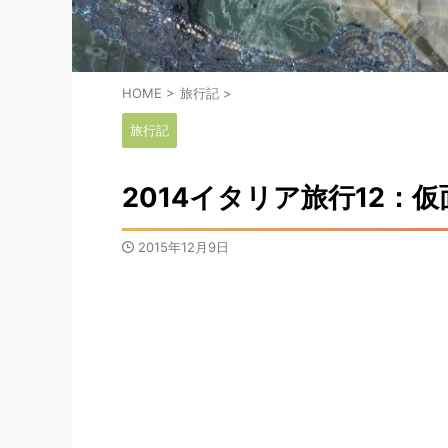
【無料配布】中世の城砦ロンドンタワー【ト
【無料配布】ブ
レス、加工、資料】
マニア）
HOME
>
旅行記
>
去年配布したものの再配布です。Twitterをフォロー
メリークリスマス
して頂いている方へ日頃の感謝としてささやかなが
込めてドラキュラ
旅行記
ら無料配布することいたしました。今回も二次布以
城と古都シギショ
ReadMore
外であればトレス、加工、資料などに自由に使って
布します。 ブラド城/
いただいて問題ありません。常々RTやいいねしてく
チーフになったブ
2014イタリア旅行12：
ださっている方に何かお返しをしたいと思っている
ド三世は串刺し公
のですがその一環として放出します。 ロンドンタワ
オスマントルコの
ーとは？ ロンドンの東にある城砦です。 この城砦
刺しにして並べた
2015年12月9日
はロンドンの歴史を語る上では外せないとても重要
守ったことから国
な城です。 入場料約4000円を払い高いけどしかた
そうです。 シギショ
ない！と思って入ったこの城は中世 ...
ニア地方にある街 .