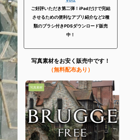
ご好評いただき第二弾！iPadだけで完結
させるための便利なアプリ紹介など2
種
類のブラシ付きPDSダウンロード販売
中！
写真素材を
お安く販売中です！
（無料配布あり）
写真素材
写真素材