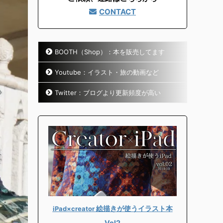
CONTACT
BOOTH（Shop）：本を販売してます
Youtube：イラスト・旅の動画など
Twitter：ブログより更新頻度が高い
絵描きが使うイラスト本
iPad×creator
Vol2