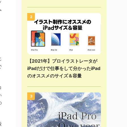
ッ
ム
2
じ
【2021年】プロイラストレータが
で
iPadだけで仕事をして分かったiPad
のオススメのサイズ＆容量
コ
い
3
の
段