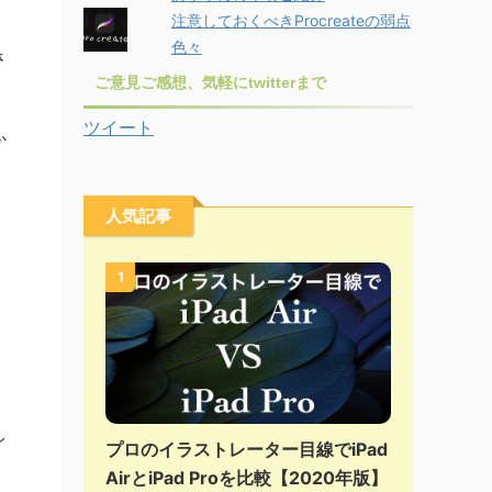
注意しておくべきProcreateの弱点
色々
さ
ご意見ご感想、気軽にtwitterまで
ツイート
か
人気記事
1
レ
プロのイラストレーター目線でiPad
AirとiPad Proを比較【2020年版】