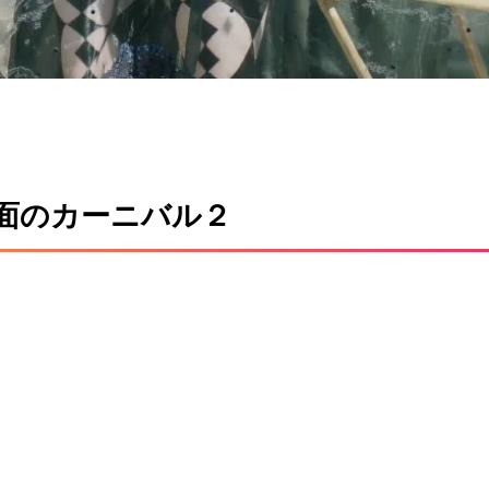
ラド城＆シギショアラ（ルー
【151枚】クトナーホラ（セドレツ
【資料、トレス、加工】
写真素材【トレス、加工、資
も近いということで日頃の感謝を
今回は以前好評だった、チェコにあるクト
伝説で有名なルーマニアのブラド
ラという町の写真を期間中に写真素材151
アラの写真素材を143枚を無料配
します。 クトナー・ホラはチェコの首都
ReadMore
ReadMore
Castelul Bran ドラキュラのモ
電車とバスで2時間半ほどの位置にある小
ラド三世が住んでいたお城。ブラ
す。 この町はセドレツ納骨堂という世界
仮面のカーニバル２
と呼ばれ、ルーマニアに攻めてき
人骨で装飾された納骨堂が有名です。 ま
兵の闘気を削ぐために敵兵士を串
教会という非常に美しい建築の教会など、
とか…オスマン兵から何度も国民
にしては見所が詰まった見応えのある町
内では英雄視されていたりもする
iPhone6 Plusで撮った写真になりますの
アラ/Sighişoara トランシルバ
と比べて解像度が低いのでご注意ください。
..
利用に ...