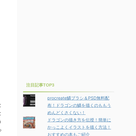
注目記事TOP3
procreate鱗ブラシ＆PSD無料配
と
布！ドラゴンの鱗を描くのももう
めんどくさくない！
と
ドラゴンの描き方を伝授！簡単に
う
かっこよくイラストを描く方法！
っ
おすすめの本もご紹介