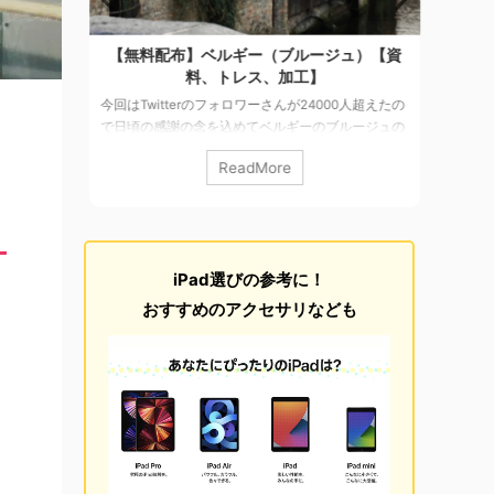
納骨堂）
【無料配布】ベルギー（ブルージュ）【資
【27
料】
料、トレス、加工】
ナー・ホ
今回はTwitterのフォロワーさんが24000人超えたの
今回は
枚を販売
で日頃の感謝の念を込めてベルギーのブルージュの
す。 ボ
プラハから
写真素材を155枚を無料配布します。 Brugge/ブル
あまり
ReadMore
さな町で
ージュ 中世の姿を今に残す街がまるごと世界遺産～
ヨーロッ
でも有数の
ブルッヘ（ブルージュ）北のヴェニスとも呼ばれる
に内戦
たバルバラ
ブルッヘは、ベルギーの海岸から10キロほど内陸に
戦争の
田舎の町
あり、思議な過去を ...ベルギー北部に位置する街で
そこま
でした。
町全体が中世の町並みを色濃く残しています。 詳細
ていた
iPad選びの参考に！
で他のもの
&利用について 無料 撮影カメラ：iPhone6+ 写真サ
街に教
 詳細&
イズ：3264×2448pix ...
伏の激
おすすめのアクセサリなども
白い国で