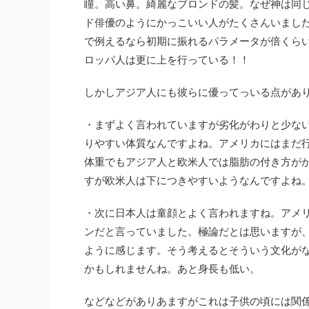
瞳。高い鼻。綺麗なブロンドの髪。なぜ神は同
ド俳優のようにかっこいい人がたくさんいまし
で例えるなら初期に振れるパラメータが倍くらい
ロッパ人は更に上を行っている！！
しかしアジア人にも彼らに優ってっいる点があ
・まずよく言われていますが劣化がわりと少ない
りやすい体質なんですよね。アメリカにはまだ
体重でもアジア人と欧米人では脂肪の付き方が
すが欧米人は下につきやすいようなんですよね
・次に日本人は童顔とよく言われますね。アメ
ンだと言っていました。極論だとは思いますが
ように感じます。そう考えるとそういう文化が
かもしれませんね。あと身長も低い。
などなどがありあますがこれは子供の頃には関