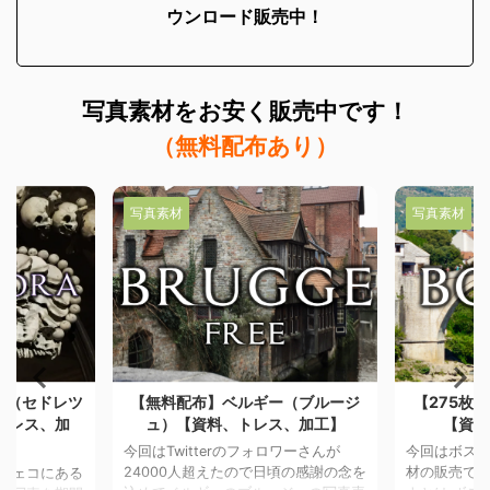
ウンロード販売中！
写真素材を
お安く販売中です！
（無料配布あり）
写真素材
写真素材
ラ（セドレツ
【無料配布】ベルギー（ブルージ
【275枚
トレス、加
ュ）【資料、トレス、加工】
【資料
】
今回はTwitterのフォロワーさんが
今回はボス
24000人超えたので日頃の感謝の念を
材の販売です
チェコにある