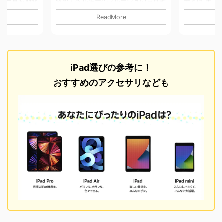
込めてベルギーのブルージュの写真素
ナとは ボス
の写真を期間
材を155枚を無料配布します。
慣れないか
売します。 ク
ReadMore
Brugge/ブルージュ 中世の姿を今に残
東ヨーロッ
首都プラハか
す街がまるごと世界遺産～ブルッヘ
1992年から
ほどの位置に
（ブルージュ）北のヴェニスとも呼ば
に家の壁に
の町はセドレ
れるブルッヘは、ベルギーの海岸から
の爪痕が見れ
有数の人骨で
10キロほど内陸にあり、思議な過去
パの中でも
です。 また
iPad選びの参考に！
を ...ベルギー北部に位置する街で町
ず中世から
に美しい建築
全体が中世の町並みを色濃く残してい
スラム教と
しては見所が
おすすめのアクセサリなども
ます。 詳細&利用について 無料 撮影
街に教会と
町でした。
カメラ：iPhone6+ 写真サイズ：
自然が濃く
た写真になります
3264×2448pix ...
ている場所
像度が低いの
た。 詳細&利
利用に ...