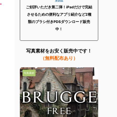
ご好評いただき第二弾！iPadだけで完結
させるための便利なアプリ紹介など2
種
類のブラシ付きPDSダウンロード販売
中！
写真素材を
お安く販売中です！
（無料配布あり）
写真素材
写真素材