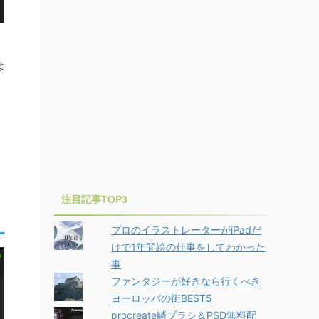
は
注目記事TOP3
プロのイラストレーターがiPadだ
けで1年間絵の仕事をしてわかった
事
ファンタジーが好きなら行くべき
ヨーロッパの街BEST5
procreate鱗ブラシ＆PSD無料配