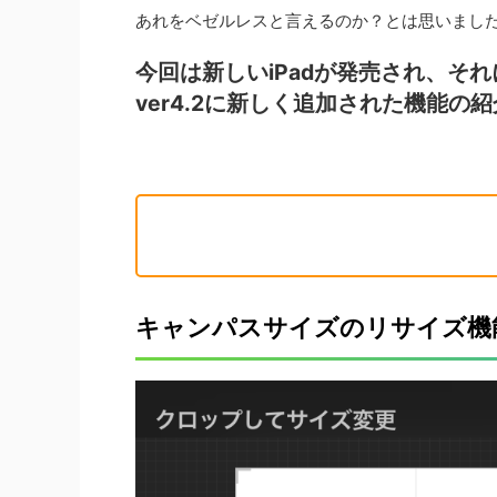
あれをベゼルレスと言えるのか？とは思いまし
【無料配布】中世の城砦ロンドンタワー【ト
【無料配布】ブ
今回は新しいiPadが発売され、そ
レス、加工、資料】
マニア）
ver4.2に新しく追加された機能の
去年配布したものの再配布です。Twitterをフォロー
メリークリスマス
して頂いている方へ日頃の感謝としてささやかなが
込めてドラキュラ
ら無料配布することいたしました。今回も二次布以
城と古都シギショ
ReadMore
外であればトレス、加工、資料などに自由に使って
布します。 ブラド城/
いただいて問題ありません。常々RTやいいねしてく
チーフになったブ
ださっている方に何かお返しをしたいと思っている
ド三世は串刺し公
のですがその一環として放出します。 ロンドンタワ
オスマントルコの
ーとは？ ロンドンの東にある城砦です。 この城砦
刺しにして並べた
はロンドンの歴史を語る上では外せないとても重要
守ったことから国
な城です。 入場料約4000円を払い高いけどしかた
そうです。 シギショ
キャンパスサイズのリサイズ機
ない！と思って入ったこの城は中世 ...
ニア地方にある街 .