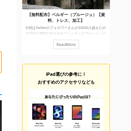
納骨堂）
【無料配布】ベルギー（ブルージュ）【資
【27
料】
料、トレス、加工】
ナー・ホ
今回はTwitterのフォロワーさんが24000人超えたの
今回は
枚を販売
で日頃の感謝の念を込めてベルギーのブルージュの
す。 ボ
プラハから
写真素材を155枚を無料配布します。 Brugge/ブル
あまり
ReadMore
さな町で
ージュ 中世の姿を今に残す街がまるごと世界遺産～
ヨーロッ
でも有数の
ブルッヘ（ブルージュ）北のヴェニスとも呼ばれる
に内戦
たバルバラ
ブルッヘは、ベルギーの海岸から10キロほど内陸に
戦争の
田舎の町
あり、思議な過去を ...ベルギー北部に位置する街で
そこま
でした。
町全体が中世の町並みを色濃く残しています。 詳細
ていた
iPad選びの参考に！
で他のもの
&利用について 無料 撮影カメラ：iPhone6+ 写真サ
街に教
 詳細&
イズ：3264×2448pix ...
伏の激
おすすめのアクセサリなども
白い国で