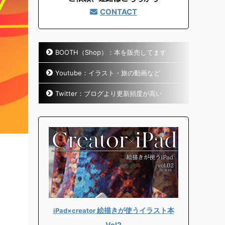
CONTACT
BOOTH（Shop）：本を販売してます
Youtube：イラスト・旅の動画など
Twitter：ブログより更新頻度が高い
絵描きが使うイラスト本
iPad×creator
Vol2