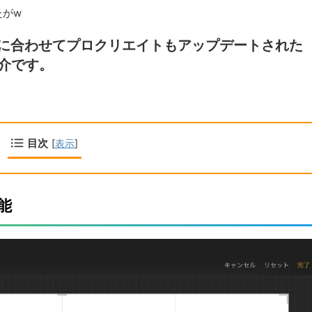
たがw
ラド城＆シギショアラ（ルー
【151枚】クトナーホラ（セドレツ
れに合わせてプロクリエイトもアップデートされた
【資料、トレス、加工】
写真素材【トレス、加工、資
紹介です。
も近いということで日頃の感謝を
今回は以前好評だった、チェコにあるクト
伝説で有名なルーマニアのブラド
ラという町の写真を期間中に写真素材151
アラの写真素材を143枚を無料配
します。 クトナー・ホラはチェコの首都
ReadMore
ReadMore
Castelul Bran ドラキュラのモ
電車とバスで2時間半ほどの位置にある小
ラド三世が住んでいたお城。ブラ
す。 この町はセドレツ納骨堂という世界
と呼ばれ、ルーマニアに攻めてき
人骨で装飾された納骨堂が有名です。 ま
目次
[
表示
]
兵の闘気を削ぐために敵兵士を串
教会という非常に美しい建築の教会など、
とか…オスマン兵から何度も国民
にしては見所が詰まった見応えのある町
内では英雄視されていたりもする
iPhone6 Plusで撮った写真になりますの
アラ/Sighişoara トランシルバ
と比べて解像度が低いのでご注意ください。
能
..
利用に ...