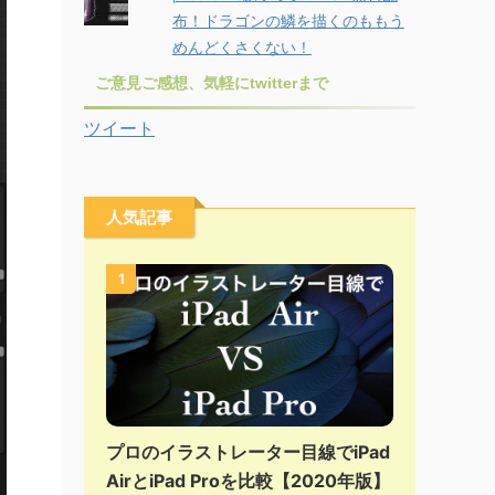
布！ドラゴンの鱗を描くのももう
めんどくさくない！
ご意見ご感想、気軽にtwitterまで
ツイート
人気記事
1
プロのイラストレーター目線でiPad
AirとiPad Proを比較【2020年版】