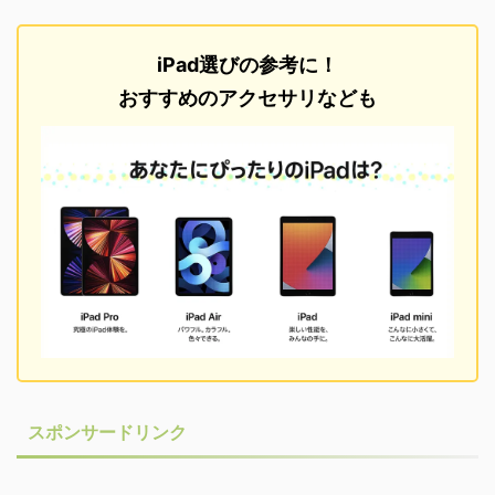
ッテルダムの
。 ヨーロッ
総画素数:約1670万画素 写真を見て参
について 無料
化されておら
考にしたり、模写やトレース、加工を
写真サイズ：32
iPad選びの参考に！
ていたり、イ
して素材などとしてお使い下さい。
数:800万
共存しており
商業誌・同人誌を問わずご利用頂けま
り、模写や
おすすめのアクセサリなども
していたり、
す。帰属表示は必要ありません。 ＊
などとしてお
山屋に囲まれ
基本的には二次配布以外のご利用は問
同人誌を問
面白い国でし
題ござい ...
表示は必要あ
は二次配布以外
スポンサードリンク