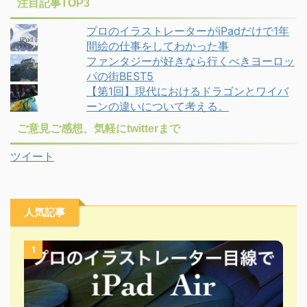
注目記事TOP3
プロのイラストレーターがiPadだけで1年
間絵の仕事をしてわかった事
ファンタジーが好きなら行くべきヨーロッ
パの街BEST5
【第1回】現代におけるドラゴンとワイバ
ーンの違いについて考える。
ご意見ご感想、気軽にtwitterまで
ツイート
人気記事
1