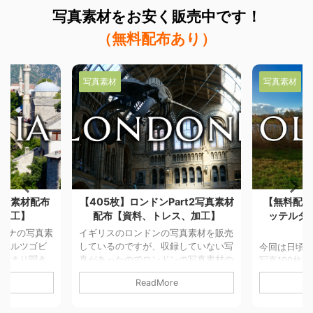
写真素材を
お安く販売中です！
（無料配布あり）
写真素材
写真素材
写真素材配布
【405枚】ロンドンPart2写真素材
【無料配布
、加工】
配布【資料、トレス、加工】
ッテルダ
ビナの写真素
イギリスのロンドンの写真素材を販売
アヘルツゴビ
しているのですが、収録していない写
今回は日頃
とあまり聞き
真があったのでロンドンの写真素材の
写真100枚
がボスニアは
販売です。 part1はこちら 詳細&利用
並みが残り
ReadMore
いる国で、
について 価格：4000円 枚数：405枚
た町、アムス
内戦があり未だ
撮影カメラ：SONY デジタル一眼
が立ち並ぶ
いたりと戦争
NEX5r 写真サイズ：4600×3000pix