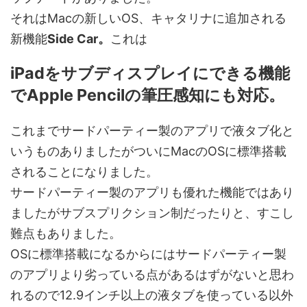
それは
Macの新しいOS、
キャタリナ
に追加される
新機能
Side Car。
これは
iPad
をサブディスプレイにできる機能
でApple Pencilの筆圧感知にも対応。
これまでサードパーティー製のアプリで液タブ化と
いうものありましたが
ついにMac
の
OS
に標準搭載
されることになりました。
サードパーティー製のアプリも優れた機能ではあり
ましたがサブスプリクション制だったりと、すこし
難点もありました。
OS
に標準搭載になるからにはサードパーティー製
のアプリより劣っている点があるはずがないと思わ
れるので
12.9
インチ以上の液タブを使っている以外