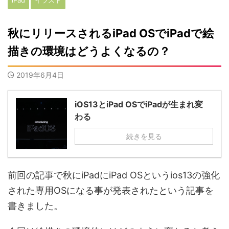
秋にリリースされるiPad OSでiPadで絵
描きの環境はどうよくなるの？
2019年6月4日
iOS13とiPad OSでiPadが生まれ変
わる
続きを見る
前回の記事で秋に
iPad
に
iPad OS
という
ios13
の強化
された専用
OS
になる事が発表されたという記事を
書きました。