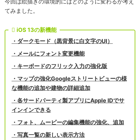
今回は絵描きの環境的にはどのように変わるか考え
てみました。
iOS 13の新機能
・ダークモード（黒背景に白文字の
UI
）
・メールにフォント変更機能
・キーボードのフリック入力の強化版
・マップの強化
Google
ストリートビューの様
な機能の追加や建物の詳細追加
・各サードパーティ製アプリに
Apple ID
でサ
インインできる
・フォト、ムービーの編集機能の強化、追加
・写真一覧の新しい表示方法