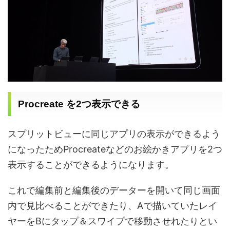
Procreate
を
2
つ表示できる
スプリットビューに同じアプリの表示ができるよう
になったため
Procreate
などのお絵かきアプリを
2
つ
表示することができるようになります。
これで編集前と編集後のデーターを開いて同じ画面
内で見比べることができたり、Aで
描いていたレイ
ヤーを
B
にタップ＆スワイプで移動させれたりとい