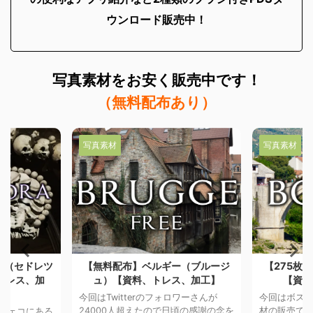
ウンロード販売中！
写真素材を
お安く販売中です！
（無料配布あり）
写真素材
写真素材
ー（ブルージ
【275枚】ボスニア写真素材配布
【405枚】
ス、加工】
【資料、トレス、加工】
配布【資
ロワーさんが
今回はボスニアヘルツゴビナの写真素
イギリスの
頃の感謝の念を
材の販売です。 ボスニアヘルツゴビ
しているの