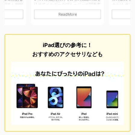
ジュの写真素
ナとは ボスニアと聞くとあまり聞き
真があった
ます。
慣れないかもしれませんがボスニアは
販売です。 p
ReadMore
中世の姿を今に残
東ヨーロッパに位置している国で、
について 価格
～ブルッヘ
1992年から1995年に内戦があり未だ
撮影カメラ：
ニスとも呼ば
に家の壁に銃痕が残っていたりと戦争
NEX5r 写真
ーの海岸から
の爪痕が見れる国でした。 ヨーロッ
総画素数:約1
、思議な過去
パの中でもそこまで近代化されておら
考にしたり
iPad選びの参考に！
置する街で町
ず中世からの建物が残っていたり、イ
して素材な
濃く残してい
スラム教とキリスト教が共存しており
商業誌・同
おすすめのアクセサリなども
て 無料 撮影
街に教会とモスクが混在していたり、
す。帰属表示
真サイズ：
自然が濃く起伏の激しい山屋に囲まれ
基本的には
ている場所があったりと面白い国でし
題ござい ...
た。 詳細&利用につい ...