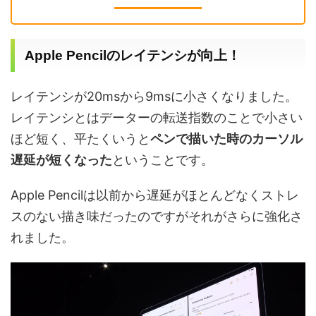
Apple Pencil
のレイテンシが向上！
レイテンシが
20ms
から
9ms
に小さくなりました。
レイテンシとはデーターの転送指数のことで小さい
ほど短く、平たくいうと
ペンで描いた時のカーソル
遅延が
短くなった
ということで
す。
Apple Pencil
は以前から遅延がほとんどなくストレ
スのない描き味だったのですがそれがさらに強化さ
れました。