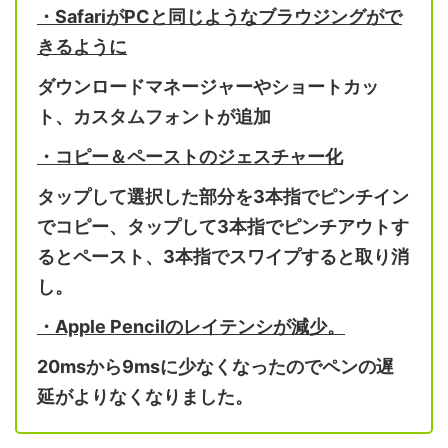
・
Safari
が
PC
と同じようなブラウジングがで
きるように
ダウンロードマネージャーやショートカッ
ト、カスタムフォントが追加
・コピー＆ペーストのジェスチャー化
タップして選択した部分を
3
本指でピンチイン
でコピー、タップして
3
本指でピンチアウトす
るとペースト、
3
本指でスワイプすると取り消
し。
・
Apple Pencil
のレイテンシが減少。
20ms
から
9ms
に少なくなったのでペンの遅
延がよりなくなりました。