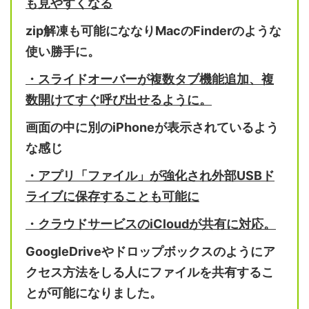
も見やすくなる
zip
解凍も可能にななり
Mac
の
Finder
のような
使い勝手に。
・スライドオーバーが複数タブ機能追加、複
数開けてすぐ呼び出せるように。
画面の中に別の
iPhone
が表示されているよう
な感じ
・アプリ「ファイル」が強化され外部
USB
ド
ライブに保存することも可能に
・クラウドサービスの
iCloud
が共有に対応。
GoogleDrive
やドロップボックスのようにア
クセス方法をしる人にファイルを共有するこ
とが可能になりました。