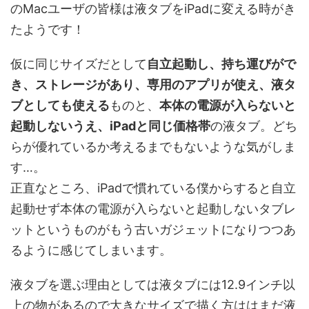
の
Mac
ユーザの皆様は液タブを
iPad
に変える時がき
たようです！
仮に同じサイズだとして
自立起動し、持ち運びがで
き、ストレージがあり、専用のアプリが使え、液タ
ブとしても使える
ものと、
本体の電源が入らないと
起動しないうえ、
iPad
と同じ価格帯
の液タブ。どち
らが優れているか考えるまでもないような気がしま
す…。
正直なところ、
iPad
で慣れている僕からすると自立
起動せず本体の電源が入らないと起動しないタブレ
ットというものがもう古いガジェットになりつつあ
るように感じてしまいます。
液タブを選ぶ理由としては液タブには
12.9
インチ以
上の物があるので大きなサイズで描く方ははまだ液